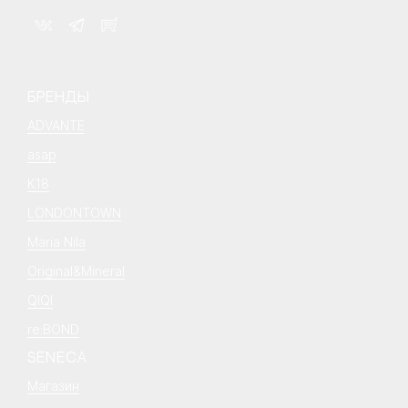
БРЕНДЫ
ADVANTE
asap
K18
LONDONTOWN
Maria Nila
Original&Mineral
QIQI
re:BOND
SENECA
Магазин