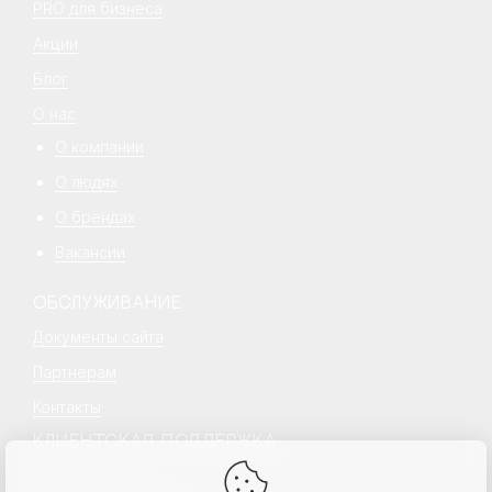
PRO для бизнеса
Акции
Блог
О нас
О компании
О людях
О брендах
Вакансии
ОБСЛУЖИВАНИЕ
Документы сайта
Партнерам
Контакты
КЛИЕНТСКАЯ ПОДДЕРЖКА
+7 499 777 18 18