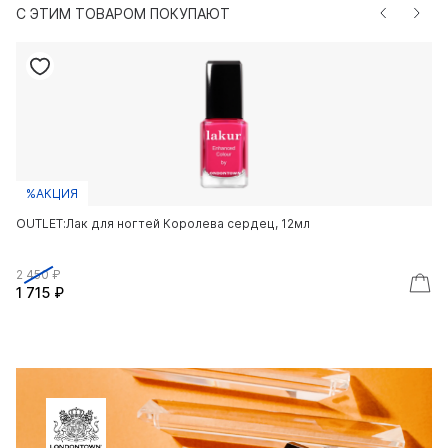
С ЭТИМ ТОВАРОМ ПОКУПАЮТ
%АКЦИЯ
OUTLET:Лак для ногтей Королева сердец, 12мл
OU
2 450 ₽
2 
1 715 ₽
1 