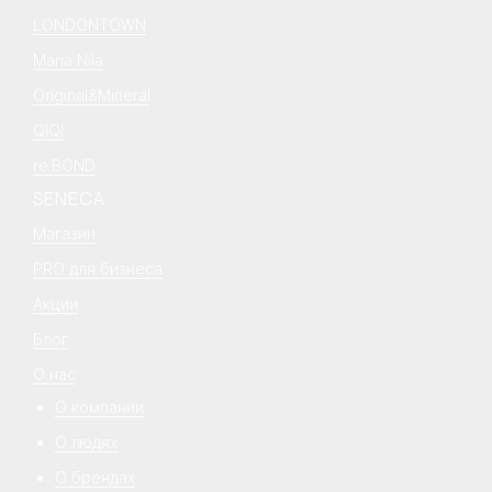
LONDONTOWN
Maria Nila
Original&Mineral
QIQI
re:BOND
SENECA
Магазин
PRO для бизнеса
Акции
Блог
О нас
О компании
О людях
О брендах