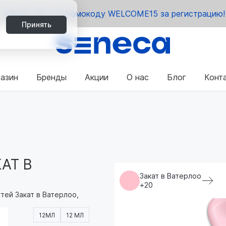
Скидка 15% по промокоду WELCOME15 за регистрацию!
Принять
азин
Бренды
Акции
О нас
Блог
Конт
АТ В
Закат в Ватерлоо
+20
гтей Закат в Ватерлоо,
12МЛ
12 МЛ