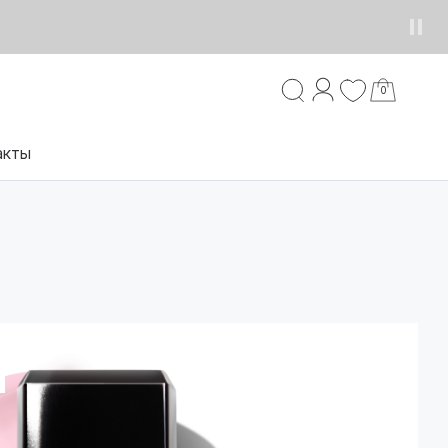
0
акты