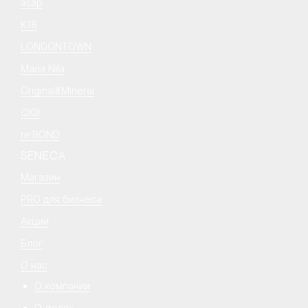
asap
K18
LONDONTOWN
Maria Nila
Original&Mineral
QIQI
re:BOND
SENECA
Магазин
PRO для бизнеса
Акции
Блог
О нас
О компании
О людях