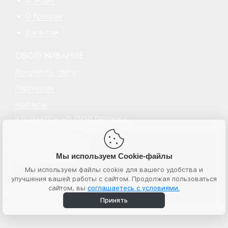
О брендах
Вакансии
ОБСЛУЖИВАНИЕ
Документы сайта
Партнерам
Контакты
КЛИЕНТСКАЯ ПОДДЕРЖКА
+7 499 777 18 18
hello@senecapeople.ru
Пн–пт с 10:00 – 19:00
Мы используем Cookie-файлы
Мы используем файлы cookie для вашего удобства и
улучшения вашей работы с сайтом. Продолжая пользоваться
© 2026 Senecapeople
сайтом, вы
соглашаетесь с условиями.
ИНН 7724764596
ООО “Бьюти экспресс”
Принять