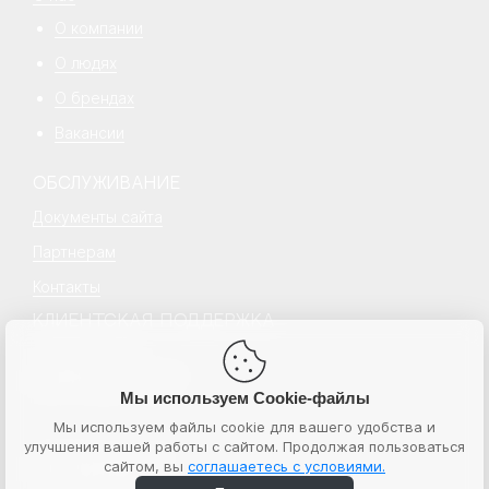
О компании
О людях
О брендах
Вакансии
ОБСЛУЖИВАНИЕ
Документы сайта
Партнерам
Контакты
КЛИЕНТСКАЯ ПОДДЕРЖКА
+7 499 777 18 18
hello@senecapeople.ru
Пн–пт с 10:00 – 19:00
Мы используем Cookie-файлы
Мы используем файлы cookie для вашего удобства и
улучшения вашей работы с сайтом. Продолжая пользоваться
© 2026 Senecapeople
сайтом, вы
соглашаетесь с условиями.
ИНН 7724764596
ООО “Бьюти экспресс”