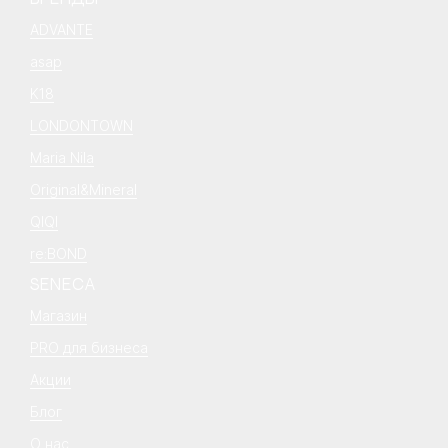
ADVANTE
asap
K18
LONDONTOWN
Maria Nila
Original&Mineral
QIQI
re:BOND
SENECA
Магазин
PRO для бизнеса
Акции
Блог
О нас