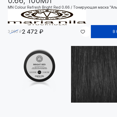
0.66, 100МЛ
MN Colour Refresh Bright Red 0.66 / Тонирующая маска "Ал
2 472 ₽
3 090 ₽
В