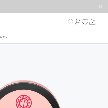
0
акты