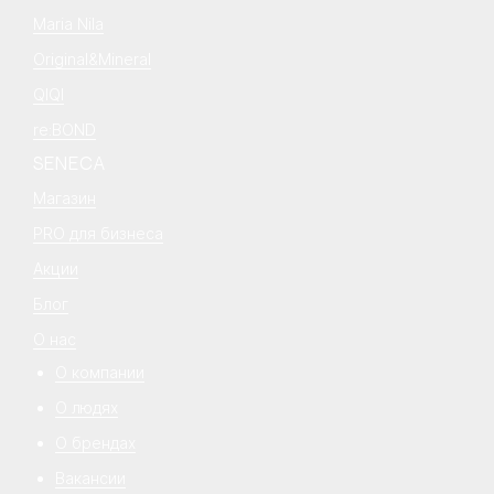
Maria Nila
Original&Mineral
QIQI
re:BOND
SENECA
Магазин
PRO для бизнеса
Акции
Блог
О нас
О компании
О людях
О брендах
Вакансии