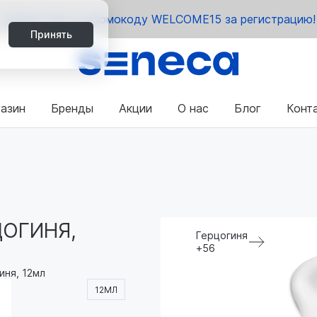
Скидка 15% по промокоду WELCOME15 за регистрацию!
Принять
азин
Бренды
Акции
О нас
Блог
Конт
ЦОГИНЯ,
Герцогиня
+56
гиня, 12мл
12МЛ