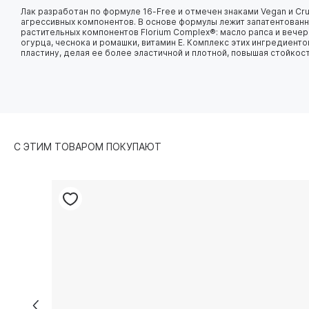
Лак разработан по формуле 16-Free и отмечен знаками Vegan и Cru
агрессивных компонентов. В основе формулы лежит запатентован
растительных компонентов Florium Complex®: масло рапса и вече
огурца, чеснока и ромашки, витамин E. Комплекс этих ингредиент
пластину, делая ее более эластичной и плотной, повышая стойкос
С ЭТИМ ТОВАРОМ ПОКУПАЮТ