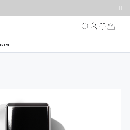
0
акты