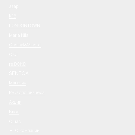
asap
K18
LONDONTOWN
Maria Nila
Original&Mineral
QIQI
re:BOND
SENECA
Магазин
PRO для бизнеса
Акции
Блог
О нас
О компании