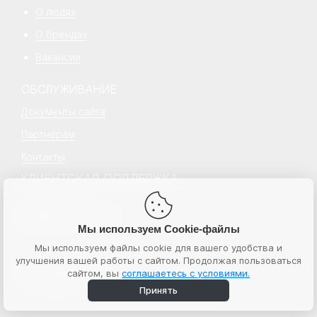
О людях
О брендах
Вакансии
ОБСЛУЖИВАНИЕ
Документы сайта
Партнерам
Контакты
КЛИЕНТСКАЯ ПОДДЕРЖКА
+7 499 777 18 18
hello@senecapeople.ru
Пн–пт с 10:00 – 19:00
Мы используем Cookie-файлы
Мы используем файлы cookie для вашего удобства и
улучшения вашей работы с сайтом. Продолжая пользоваться
© 2026 Senecapeople
сайтом, вы
соглашаетесь с условиями.
ИНН 7724764596
ООО “Бьюти экспресс”
Принять