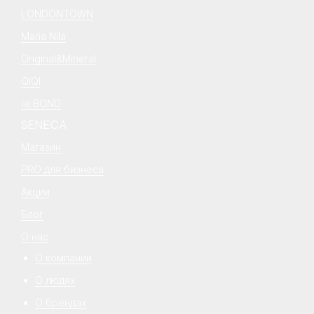
LONDONTOWN
Maria Nila
Original&Mineral
QIQI
re:BOND
SENECA
Магазин
PRO для бизнеса
Акции
Блог
О нас
О компании
О людях
О брендах