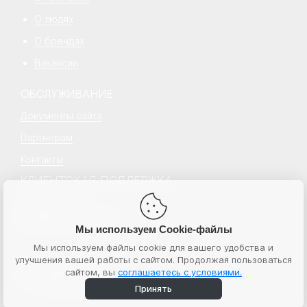
О людях
О брендах
Вакансии
ОБСЛУЖИВАНИЕ
Документы сайта
Партнерам
Контакты
КЛИЕНТСКАЯ ПОДДЕРЖКА
+7 499 777 18 18
hello@senecapeople.ru
Пн–пт с 10:00 – 19:00
Мы используем Cookie-файлы
Мы используем файлы cookie для вашего удобства и
улучшения вашей работы с сайтом. Продолжая пользоваться
© 2026 Senecapeople
сайтом, вы
соглашаетесь с условиями.
ИНН 7724764596
ООО “Бьюти экспресс”
Принять