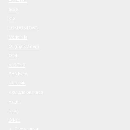
asap
K18
LONDONTOWN
Maria Nila
Original&Mineral
QIQI
re:BOND
SENECA
Магазин
PRO для бизнеса
Акции
Блог
О нас
О компании