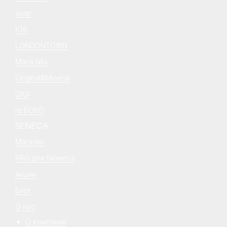
asap
K18
LONDONTOWN
Maria Nila
Original&Mineral
QIQI
re:BOND
SENECA
Магазин
PRO для бизнеса
Акции
Блог
О нас
О компании