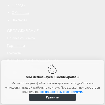
О людях
О брендах
Вакансии
ОБСЛУЖИВАНИЕ
Документы сайта
Партнерам
Контакты
КЛИЕНТСКАЯ ПОДДЕРЖКА
+7 499 777 18 18
hello@senecapeople.ru
Пн–пт с 10:00 – 19:00
Мы используем Cookie-файлы
Мы используем файлы cookie для вашего удобства и
улучшения вашей работы с сайтом. Продолжая пользоваться
© 2026 Senecapeople
сайтом, вы
соглашаетесь с условиями.
ИНН 7724764596
ООО “Бьюти экспресс”
Принять