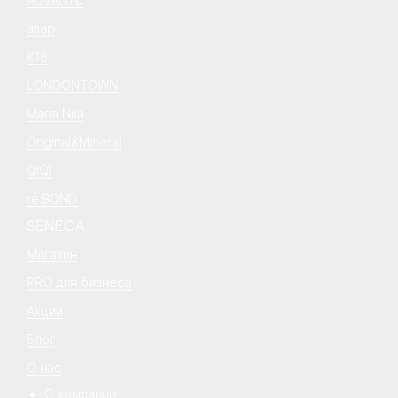
asap
K18
LONDONTOWN
Maria Nila
Original&Mineral
QIQI
re:BOND
SENECA
Магазин
PRO для бизнеса
Акции
Блог
О нас
О компании