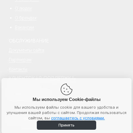
О людях
О брендах
Вакансии
ОБСЛУЖИВАНИЕ
Документы сайта
Партнерам
Контакты
КЛИЕНТСКАЯ ПОДДЕРЖКА
+7 499 777 18 18
hello@senecapeople.ru
Пн–пт с 10:00 – 19:00
Мы используем Cookie-файлы
Мы используем файлы cookie для вашего удобства и
улучшения вашей работы с сайтом. Продолжая пользоваться
© 2026 Senecapeople
сайтом, вы
соглашаетесь с условиями.
ИНН 7724764596
ООО “Бьюти экспресс”
Принять