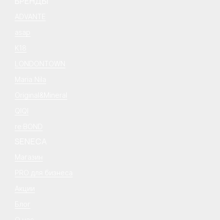
БРЕНДЫ
ADVANTE
asap
K18
LONDONTOWN
Maria Nila
Original&Mineral
QIQI
re:BOND
SENECA
Магазин
PRO для бизнеса
Акции
Блог
О нас