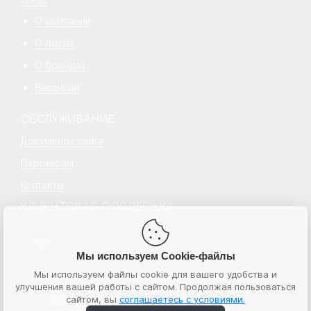
О компании
О людях
О брендах
Вакансии
ОБСЛУЖИВАНИЕ
Документы сайта
Партнерам
Контакты
КЛИЕНТСКАЯ ПОДДЕРЖКА
+7 499 777 18 18
hello@senecapeople.ru
Пн–пт с 10:00 – 19:00
Мы используем Cookie-файлы
Мы используем файлы cookie для вашего удобства и
улучшения вашей работы с сайтом. Продолжая пользоваться
© 2026 Senecapeople
сайтом, вы
соглашаетесь с условиями.
ИНН 7724764596
ООО “Бьюти экспресс”