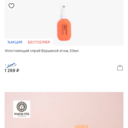
%АКЦИЯ
БЕСТСЕЛЛЕР
Уплотняющий спрей Взрывной атом, 50мл
Ра
1 410 ₽
1 
1 269 ₽
1 