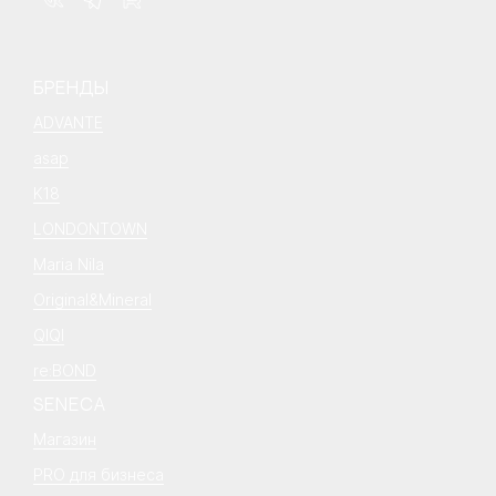
БРЕНДЫ
ADVANTE
asap
K18
LONDONTOWN
Maria Nila
Original&Mineral
QIQI
re:BOND
SENECA
Магазин
PRO для бизнеса