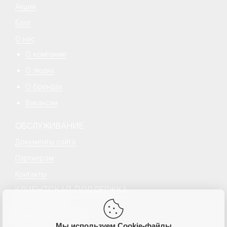
Акции
Блог
О нас
О компании
О людях
О брендах
Вакансии
ОБСЛУЖИВАНИЕ
Документы сайта
Партнерам
Контакты
КЛИЕНТСКАЯ ПОДДЕРЖКА
+7 499 777 18 18
hello@senecapeople.ru
Пн–пт с 10:00 – 19:00
Мы используем Cookie-файлы